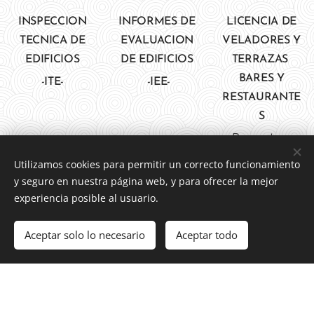
INSPECCION
INFORMES DE
LICENCIA DE
TECNICA DE
EVALUACION
VELADORES Y
EDIFICIOS
DE EDIFICIOS
TERRAZAS
BARES Y
-ITE-
-IEE-
RESTAURANTE
S
Proyecto y
Gestión
Utilizamos cookies para permitir un correcto funcionamiento
y seguro en nuestra página web, y para ofrecer la mejor
experiencia posible al usuario.
Aceptar solo lo necesario
Aceptar todo
TRABAJOS
PROYECTOS
APARTAMENTO
VERTICALES
LLAVE EN
S TURISTICOS
MANO
Proyectos y
LICENCIAS DE
Asesoramiento
OCUPACION
Proyecto y