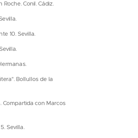
 Roche. Conil. Cádiz.
evilla.
e 10. Sevilla.
evilla.
 Hermanas.
era". Bollullos de la
la. Compartida con Marcos
. Sevilla.